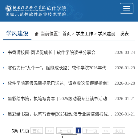
Toggl
naviga
学风建设
当前位置：
首页
>
学生工作
>
学风建设
发表
书香满校园·阅读促成长｜软件学院读书分享会
2026-03-24
寒假力行“九个一”，赋能成长路：软件学院2026年代码实践启航计划
2026-01-29
软件学院寒假温馨提示已送达，请查收这份假期指南！
2026-01-28
墨彩绘书篇，执笔写青春丨2025级动漫专业读书活动手抄报优秀作品展示（一）
2026-01-21
墨彩绘书篇，执笔写青春|2025级动漫专业廉洁海报优秀作品展示（二）
2026-01-21
5条 1/1页
首页
<<
上一页
1
下一页
>>
末页